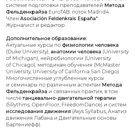
системе подготовки преподавателей
Метода
Фельденкрайза
EuroTAB, поток Madrid4.
Член
Asociación Feldenkrais España
*
Журналист
и редактор.
Дополнительное образование:
Актуальные курсы по
физиологии человека
(Duke University),
анатомии человека
(University
of Michigan), нейробиологии (University
of Chicago), методикам обучения (McMaster
University, University of California San Diego).
Многочисленные углубленные курсы
и семинары по различным аспектам
Метода
Фельденкрайза
и связанных практик, в том
числе
танцевально-двигательной терапии
(5Rythms, OpenFloor, FreedomDance) и систем
исследования движения
(Axys Syllabus, Анализ
движения Лабана и Двигательные основы
Бартениефф).