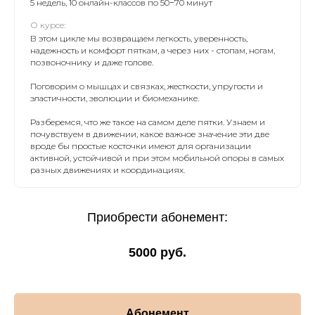
5 недель, 10 онлайн-классов по 50−70 минут
О курсе:
В этом цикле мы возвращаем легкость, уверенность,
надежность и комфорт пяткам, а через них - стопам, ногам,
позвоночнику и даже голове.
Поговорим о мышцах и связках, жесткости, упругости и
эластичности, эволюции и биомеханике.
Разберемся, что же такое на самом деле пятки. Узнаем и
почувствуем в движении, какое важное значение эти две
вроде бы простые косточки имеют для организации
активной, устойчивой и при этом мобильной опоры в самых
разных движениях и координациях.
Приобрести абонемент:
5000 руб.
Абонемент