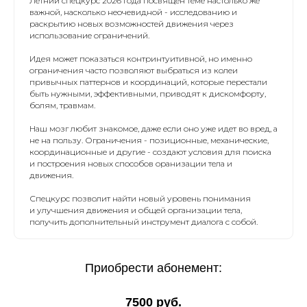
Летний спецкурс 2026 года посвящен теме настолько же
важной, насколько неочевидной - исследованию и
раскрытию новых возможностей движения через
использование ограничений.
Идея может показаться контринтуитивной, но именно
ограничения часто позволяют выбраться из колеи
привычных паттернов и координаций, которые перестали
быть нужными, эффективными, приводят к дискомфорту,
болям, травмам.
Наш мозг любит знакомое, даже если оно уже идет во вред, а
не на пользу. Ограничения - позиционные, механические,
координационные и другие - создают условия для поиска
и построения новых способов оранизации тела и
движения.
Спецкурс позволит найти новый уровень понимания
и улучшения движения и общей организации тела,
получить дополнительный инструмент диалога с собой.
Приобрести абонемент:
7500 руб.