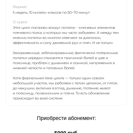
Формат:
5 недель, 10 онлайн-классов по 50−70 минут
О курсе:
Этот цикл построен вокруг лопаток - ключевых элементов
плечевого пояса, о которых мы часто забываем. А между тем
именно лопатки во многом отвечают за диапазон,
эффективность и силу движений рук и плеч. И не только.
Замороженные, заблокированные, фактически потерянные
лопатки нередко становятся причиной болей в шее и
пояснице, проблем с дыханием и осанкой, напряжения в
нижней челюсти и головных болей.
Хотя формальная тема цикла — только один совсем
небольшой участок, мы работаем с телом целиком, от пяток
до макушки, включая взгляд, дыхание, глотание, живот
и поясницу, позвоночник и плечи. То есть обновление
происходит во всей системе.
Приобрести абонемент:
5000 руб.