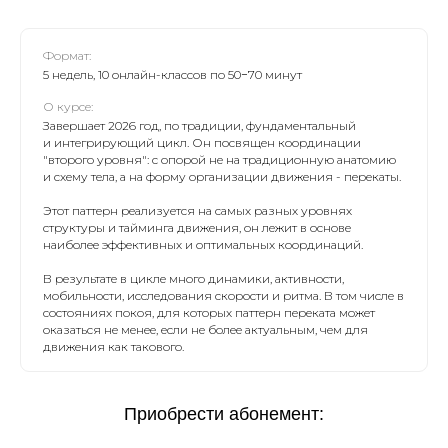
Формат:
5 недель, 10 онлайн-классов по 50−70 минут
О курсе:
Завершает 2026 год, по традиции, фундаментальный
и интегрирующий цикл. Он посвящен координации
"второго уровня": с опорой не на традиционную анатомию
и схему тела, а на форму организации движения - перекаты.
Этот паттерн реализуется на самых разных уровнях
структуры и тайминга движения, он лежит в основе
наиболее эффективных и оптимальных координаций.
В результате в цикле много динамики, активности,
мобильности, исследования скорости и ритма. В том числе в
состояниях покоя, для которых паттерн переката может
оказаться не менее, если не более актуальным, чем для
движения как такового.
Приобрести абонемент: