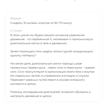
Формат:
5 недель, 10 онлайн-классов по 50−70 минут
О курсе:
В этом цикле мы будем решать основное уравнение
движение - по переменной Х, налаживая и гармонизируя
диагональные связи в теле и движении.
Зачем посвящать пять недель только одной координации,
одному паттерну?
На самом деле, диагональные связи гораздо шире
привычных правая рука - левая нога и левая рука - правая
нога. Они присутствуют в организации всего тела и внутри
его отдельных частей, в управлении взглядом и слухом.
Перекрест нервных путей лежит в основе моторного
контроля в целом.
Поэтому исследование диагоналей позволит обновить и
настроить движение в целом.