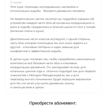
О курсе:
Этот курс посвящен исследованию, настройке и
оптимизации ходьбы - базового движения человека.
На теоретических частях занятий мы подробно говорим об
устройстве каждой части тела, ее основных координациях и
роли в ходьбе, продвигаясь в течение цикла от стоп к голове
(включая плечи и руки)
Двигательные части классов исследуют, с одной стороны,
часть тела, которой посвящена так или иная неделя, а с
другой - ключевые паттерны и идеи, важные для
комфортной и эффективной ходьбы.
В целом курс построен так, чтобы проработать максимально
комплексно все базовые части тела и ключевые
координации движения. Он закладывает основу для
остальных циклов года и отлично подойдет как для первого
знакомства с Методом Фельденкрайза, так и для
перезагрузки его понимания. Будет хорошим вариантом
для тех, кто хочет улучшить движение, осанку
и самочувствие в целом.
Приобрести абонемент: