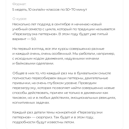
Формат:
5 недель, 10 онлайн-классов по 50−70 минут
О курсе:
Несколько лет подряд в сентябре я начинаю новый
учебный семестр с цикла, который по традиции называется
«Перезагрузка паттернов». В этом году будет уже пятый
вариант — 5.0.
На первый взгляд, все эти курсы совершенно разные
и каждый очень, очень особенный. Мы работали, например,
с исходным кодом движения, надувными мячами
и байковыми одеялами.
Общее в них то, что каждый раз мы в буквальном смысле
полностью пересобираем ваши паттерны, двигательные
привычки, на очень глубоком уровне. Проводим
перезагрузку, которая позволяет найти совершенно новые
способы действовать, причем не только в движении как
таковом, но и в любых действиях, эмоциональных реакциях,
когнитивных задачах.
Каждый раз детали темы конкретной «Перезагрузки
паттернов» — сюрприз. Так будет и в этом году,
подробности будут известны летом.