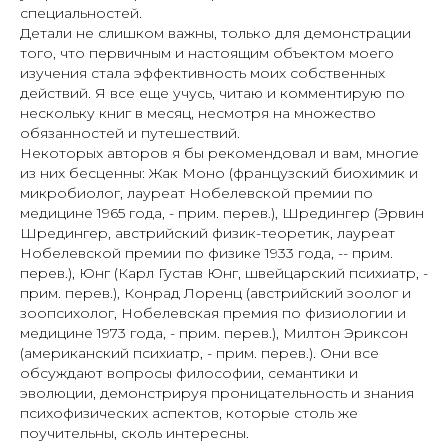
специальностей.
Детали не слишком важны, только для демонстрации
того, что первичным и настоящим объектом моего
изучения стала эффективность моих собственных
действий. Я все еще учусь, читаю и комментирую по
нескольку книг в месяц, несмотря на множество
обязанностей и путешествий.
Некоторых авторов я бы рекомендовал и вам, многие
из них бесценны: Жак Моно (французский биохимик и
микробиолог, лауреат Нобелевской премии по
медицине 1965 года, - прим. перев.), Шредингер (Эрвин
Шредингер, австрийский физик-теоретик, лауреат
Нобелевской премии по физике 1933 года, -- прим.
перев.), Юнг (Карл Густав Юнг, швейцарский психиатр, -
прим. перев.), Конрад Лоренц (австрийский зоолог и
зоопсихолог, Нобелевская премия по физиологии и
медицине 1973 года, - прим. перев.), Милтон Эриксон
(американский психиатр, - прим. перев.). Они все
обсуждают вопросы философии, семантики и
эволюции, демонстрируя проницательность и знания
психофизических аспектов, которые столь же
поучительны, сколь интересны.