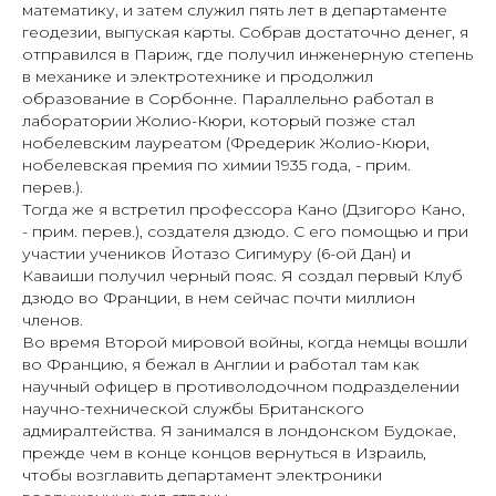
математику, и затем служил пять лет в департаменте
геодезии, выпуская карты. Собрав достаточно денег, я
отправился в Париж, где получил инженерную степень
в механике и электротехнике и продолжил
образование в Сорбонне. Параллельно работал в
лаборатории Жолио-Кюри, который позже стал
нобелевским лауреатом (Фредерик Жолио-Кюри,
нобелевская премия по химии 1935 года, - прим.
перев.).
Тогда же я встретил профессора Кано (Дзигоро Кано,
- прим. перев.), создателя дзюдо. С его помощью и при
участии учеников Йотазо Сигимуру (6-ой Дан) и
Каваиши получил черный пояс. Я создал первый Клуб
дзюдо во Франции, в нем сейчас почти миллион
членов.
Во время Второй мировой войны, когда немцы вошли
во Францию, я бежал в Англии и работал там как
научный офицер в противолодочном подразделении
научно-технической службы Британского
адмиралтейства. Я занимался в лондонском Будокае,
прежде чем в конце концов вернуться в Израиль,
чтобы возглавить департамент электроники