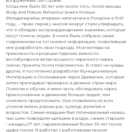
вооруженных сил страны.
Когда мне было 50 лет или около того, после выхода
Body and Mature Behaviour (книга Мойше
Фельденкрайза, впервые напечатана в Лондоне в 1949
году, -- прим. перев.), многие вокруг стали утверждать,
что я обладаю экстраординарными знаниями, которые
могут помочь людям. В книге была собрана самая
современная на тот момент информация, позволившая
мне разработать свои подходы. Мои взгляды на
тревожность и реакции падения, важность
вестибулярной ветви восьмого черепного нерва
сейчас приняты почти повсеместно. В ответ на нужды
других, я постепенно разработал Функциональную
Интеграцию и Осознавание через Движение, которые
затем преподавал примерно в дюжине стран мира.
Помогая и обучая, я имел честь обследовать через
прикосновение и движение больше людей, чем
осмелюсь предположить. Они появлялись из всех
уголков жизни, разных рас, культур, религий и
возрастов. Самым младшим был пятинедельный малыш,
чью шею повредили щипцами в родах, самым старшим
- канадец 97 лет, парализованный более 30 лет после
удара током. Я работал с работниками многих