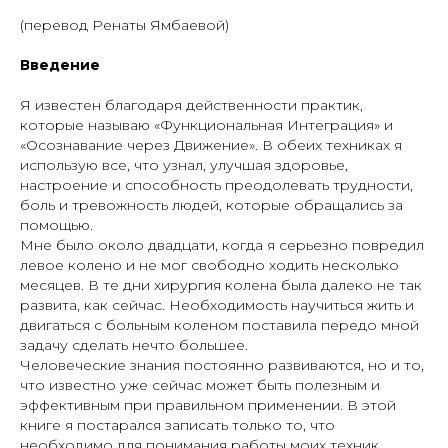
(перевод Ренаты Ямбаевой)
Введение
Я известен благодаря действенности практик,
которые называю «Функциональная Интеграция» и
«Осознавание через Движение». В обеих техниках я
использую все, что узнал, улучшая здоровье,
настроение и способность преодолевать трудности,
боль и тревожность людей, которые обращались за
помощью.
Мне было около двадцати, когда я серьезно повредил
левое колено и не мог свободно ходить несколько
месяцев. В те дни хирургия колена была далеко не так
развита, как сейчас. Необходимость научиться жить и
двигаться с больным коленом поставила передо мной
задачу сделать нечто большее.
Человеческие знания постоянно развиваются, но и то,
что известно уже сейчас может быть полезным и
эффективным при правильном применении. В этой
книге я постарался записать только то, что
необходимо для понимания работы моих техник,