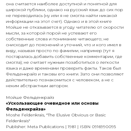
она считается наиболее доступной и понятной для
широкой публики, однако на русский язык до сих пор
не переводилась (ну или я не смогла найти никакой
информации на этот счет). Однако и в этой книге
Мойше не отказывается в угоду читателю от скорости
мысли, за которой порой не успевают его
собственные слова и понимание читающего; не
снисходит до пояснений и уточний, что и кого имел в
виду, называя просто по фамилии, например (тут я
постаралась добавить собственные комментарии, где
смогла); не считает нужным позаботиться о легкости
языка и даже временами проверить факты. Таков был
Фельденкрайз и таковы его книги. Зато они позволяют
действительно познакомиться с человеком, а не с
неким абстрактным автором.
Мойше Фельденкрайз
«Ускользающее очевидное или основы
Фельденкрайза»
Moshe Feldenkrais, "The Elusive Obvious or Basic
Feldenkrais"
Publisher: Meta Publications | 1981 | ISBN 0916990095