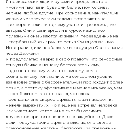
Я прикасаюсь к людям руками и проделал это с
многими тысячами, будь они белые, монголоиды,
черные, любые другие. Прикосновения, манипуляции
живыми человеческими телами, позволяют мне
претворять в жизнь то, чему учат эти превосходные
авторы. Они и сами вряд ли в курсе, насколько
полезными оказываются их знания, переведенные на
невербальный язык рук, то есть в Функциональную
Интеграцию, или вербальные инструкции Осознавания
через Движения.
Я предполагаю и верю в свою правоту, что сенсорные
стимулы ближе к нашему бессознательному,
подсознательному или автономному, чем к
сознательному пониманию. На сенсорном уровне
взаимодействие с бессознательным происходит более
прямо, а поэтому эффективнее и менее искажено, чем
на вербальном. Кто-то сказал, что слова
предназначены скорее скрывать наши намерения,
нежели выражать их. Но я еще не встречал человека
или животного, который не смог бы отличить
дружеское прикосновение от враждебного. Даже
если недружелюбие скрыто в мыслях, оно сделает
прикосновение жестким, беспокоящим, тревожным.