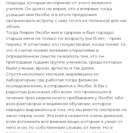
подходы, которые воспринял от этого великого
учителя. Он долго не верил, что я впервые тогда
услышал имя Якоби, и в итоге предложил
организовать встречу с ним, сочтя ее полезной для нас
обоих.
Тогда Генрих Якоби жил в Цюрихе и был гораздо
старше меня не только по возрасту (на 15 лет, - прим.
перев.). Я отчетливо это почувствовал, когда понял: то,
что я считал моими личными открытиями в
определенном смысле оказалось тем, что он
преподавал годами группе учеников, среди которых
были ученые, врачи, артисты и так далее.
Спустя несколько месяцев, вырвавшись из
лаборатории, где работал тогда физиком-
исследователем, я отправился к Якоби. Я бы с
радостью рассказал обо всем, что произошло в
течение трех недель моего пребывания у Якоби, обо
всех разговорах и взаимном обучении, которое
нередко выражалось в том, что мы вместе смотрели на
закат перед сном. Эта книга окажется очень длинной,
если вспомнить все важные вещи, которые я узнал от
него и он, по собственным словам, от меня. Но я