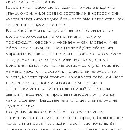
скрытых возможностях.
Говоря, что я работаю с людьми, я имею в виду, что
«танцую» с ними. Я создаю состояние, в котором они
учатся делать что-то уже без моего вмешательства, как
та женщина научила танцора.
В дальнейшем я покажу детальнее, что мы многое
делаем без осознанного понимания, как это
происходит. Говорим и не знаем -- как. Глотаем, и не
обращаем внимания -- как. Попробуйте объяснить
марсианину, как мы глотаем, и вы поймете, что я имею
в виду. Некоторые самые обычные ежедневные
действия, например, как мы встаем со стула и садимся
на него, кажутся простыми. Но действительно ли вы
знаете, как это происходит? Какая часть тела начинает
движение? Таз, ноги или голова? Мы сначала
напрягаем мышцы живота или спины? Мы можем
выполнить движения простым намерением, не зная,
как это делаем. Вы думаете, этого действительно не
нужно знать?
Допустим, человек не может по тем или иным
причинам встать (а их может быть гораздо больше, чем
кажется на первый взгляд) и просит вас помочь. Вы
можете показать ему, что сами способны встать, но это