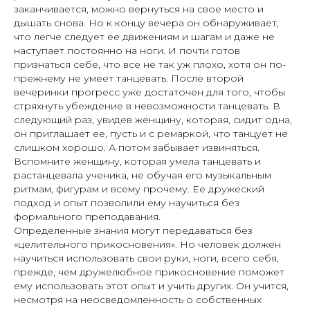
заканчивается, можно вернуться на свое место и
дышать снова. Но к концу вечера он обнаруживает,
что легче следует ее движениям и шагам и даже не
наступает постоянно на ноги. И почти готов
признаться себе, что все не так уж плохо, хотя он по-
прежнему не умеет танцевать. После второй
вечеринки прогресс уже достаточен для того, чтобы
стряхнуть убеждение в невозможности танцевать. В
следующий раз, увидев женщину, которая, сидит одна,
он приглашает ее, пусть и с ремаркой, что танцует не
слишком хорошо. А потом забывает извиняться.
Вспомните женщину, которая умела танцевать и
растанцевала ученика, не обучая его музыкальным
ритмам, фигурам и всему прочему. Ее дружеский
подход и опыт позволили ему научиться без
формального преподавания.
Определенные знания могут передаваться без
«целительного прикосновения». Но человек должен
научиться использовать свои руки, ноги, всего себя,
прежде, чем дружелюбное прикосновение поможет
ему использовать этот опыт и учить других. Он учится,
несмотря на неосведомленность о собственных