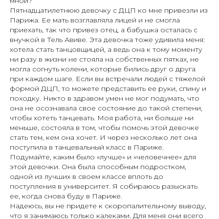
мной?
Пятнадцатилетнюю девочку с ДЦП ко мне привезли из
Парижа. Ее мать возглавляла лицей и не смогла
приехать, так что привез отец, а бабушка осталась с
внучкой в Тель Авиве. Эта девочка тоже удивила меня:
хотела стать танцовщицей, а ведь она к тому моменту
ни разу в жизни не стояла на собственных пятках, не
могла согнуть колени, которые бились друг о друга
при каждом шаге. Если вы встречали людей с тяжелой
формой ДЦП, то можете представить ее руки, спину и
походку. Никто в здравом умен не мог подумать, что
она не осознавала свое состояние до такой степени,
чтобы хотеть танцевать. Моя работа, ни больше ни
меньше, состояла в том, чтобы помочь этой девочке
стать тем, кем она хочет. И через несколько лет она
поступила в танцевальный класс в Париже.
Подумайте, каким было «лучше» и «человечнее» для
этой девочки. Она была способным подростком,
одной из лучших в своем классе вплоть до
поступления в университет. Я собираюсь разыскать
ее, когда снова буду в Париже.
Надеюсь, вы не придете к скоропалительному выводу,
что я занимаюсь только калеками. Для меня они всего