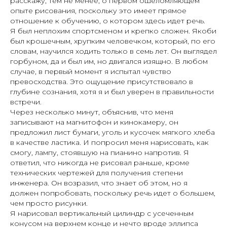
расскажу, тем не менее, о первом ошеломляющем
опыте рисования, поскольку это имеет прямое
отношение к обучению, о котором здесь идет речь.
Я был неплохим спортсменом и крепко сложен. Якоби
был крошечным, хрупким человечком, который, по его
словам, научился ходить только в семь лет. Он выглядел
горбуном, да и был им, но двигался изящно. В любом
случае, в первый момент я испытал чувство
превосходства. Это ощущение присутствовало в
глубине сознания, хотя я и был уверен в правильности
встречи.
Через несколько минут, объяснив, что меня
записывают на магнитофон и кинокамеру, он
предложил лист бумаги, уголь и кусочек мягкого хлеба
в качестве ластика. И попросил меня нарисовать, как
смогу, лампу, стоявшую на пианино напротив. Я
ответил, что никогда не рисовал раньше, кроме
технических чертежей для получения степени
инженера. Он возразил, что знает об этом, но я
должен попробовать, поскольку речь идет о большем,
чем просто рисунки.
Я нарисовал вертикальный цилиндр с усеченным
конусом на верхнем конце и нечто вроде эллипса