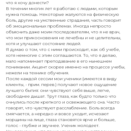
что я хочу донести?
В течении многих лет я работаю с людьми, которым
нужна помощь. Некоторые жалуются на физическую
боль, другие на умственные страдания, часть говорит
об эмоциональных проблемах. Иногда непросто
объяснить даже моим последователям, что я не врач,
что мои прикосновения не лечебны и не целительны,
хотя и улучшают состояние людей.
Я думаю о том, что с ними происходит, как об учебе,
хотя немногие с этим соглашаются. То, что я делаю,
мало напоминает преподавание в его нынешнем
понимании. Акцент скорее именно на процессе учебы,
нежели на технике обучения.
После каждой сессии мои ученики (имеются в виду
клиенты, - прим. перев.) получают новое ощущение
лучшего бытия: они чувствуют себя выше, легче,
свободнее дышат. Трут глаза, как будто только что
очнулись после крепкого и освежающего сна. Часто
говорят, что чувствуют расслабление. Боль всегда
смягчается, а нередко и вовсе уходит, исчезают
морщины на лице, глаза становятся ярче и больше,
голос - глубже и звучнее. Ученик молодеет.