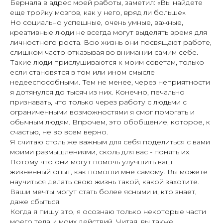
Бернала в адрес моей работы, заметил: «Вы найдете
еще тройку мозгов, как у него, вряд ли больше».
Но социально успешные, очень умные, важные,
креативные люди не всегда могут выделять время для
личностного роста. Всю жизнь они посвящают работе,
слишком часто отказывая во внимании самим себе.
Такие люди прислушиваются к моим советам, только
если становятся в том или ином смысле
недееспособными. Тем не менее, через неприятности
я дотянулся до тысяч из них. Конечно, печально
признавать, что только через работу с людьми с
ограниченными возможностями я смог помогать и
обычным людям. Впрочем, это обобщение, которое, к
счастью, не во всем верно.
Я считаю столь же важным для себя поделиться с вами
моими размышлениями, сколь для вас - понять их.
Потому что они могут помочь улучшить ваш
жизненный опыт, как помогли мне самому. Вы можете
научиться делать свою жизнь такой, какой захотите.
Ваши мечты могут стать более ясными и, кто знает,
даже сбыться.
Когда я пишу это, я осознаю только некоторые части
моего тела и моих действий. Читая, вы также