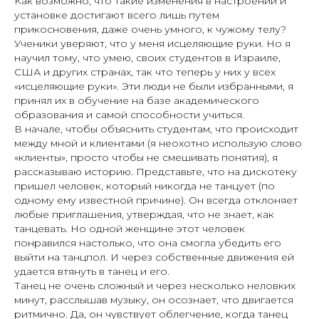
Как возможно, что такие изменения в настроении и
установке достигают всего лишь путем
прикосновения, даже очень умного, к чужому телу?
Ученики уверяют, что у меня исцеляющие руки. Но я
научил тому, что умею, своих студентов в Израиле,
США и других странах, так что теперь у них у всех
«исцеляющие руки». Эти люди не были избранными, я
принял их в обучение на базе академического
образования и самой способности учиться.
В начале, чтобы объяснить студентам, что происходит
между мной и клиентами (я неохотно использую слово
«клиенты», просто чтобы не смешивать понятия), я
рассказываю историю. Представьте, что на дискотеку
пришел человек, который никогда не танцует (по
одному ему известной причине). Он всегда отклоняет
любые приглашения, утверждая, что не знает, как
танцевать. Но одной женщине этот человек
понравился настолько, что она смогла убедить его
выйти на танцпол. И через собственные движения ей
удается втянуть в танец и его.
Танец не очень сложный и через несколько неловких
минут, расслышав музыку, он осознает, что двигается
ритмично. Да, он чувствует облегчение, когда танец