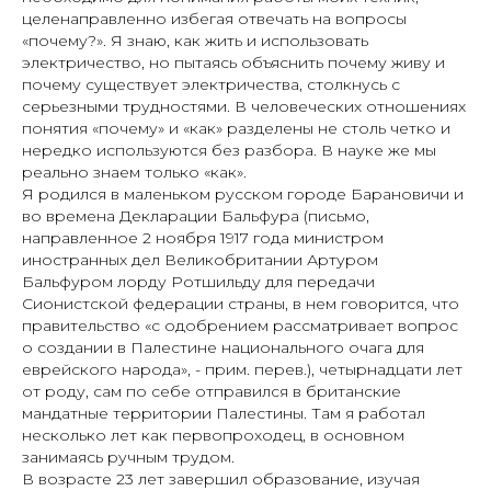
целенаправленно избегая отвечать на вопросы
«почему?». Я знаю, как жить и использовать
электричество, но пытаясь объяснить почему живу и
почему существует электричества, столкнусь с
серьезными трудностями. В человеческих отношениях
понятия «почему» и «как» разделены не столь четко и
нередко используются без разбора. В науке же мы
реально знаем только «как».
Я родился в маленьком русском городе Барановичи и
во времена Декларации Бальфура (письмо,
направленное 2 ноября 1917 года министром
иностранных дел Великобритании Артуром
Бальфуром лорду Ротшильду для передачи
Сионистской федерации страны, в нем говорится, что
правительство «с одобрением рассматривает вопрос
о создании в Палестине национального очага для
еврейского народа», - прим. перев.), четырнадцати лет
от роду, сам по себе отправился в британские
мандатные территории Палестины. Там я работал
несколько лет как первопроходец, в основном
занимаясь ручным трудом.
В возрасте 23 лет завершил образование, изучая