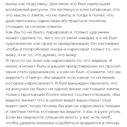
внизу как подставку. Для меня это был наилучший
возможный рисунок. Он взглянул и констатировал, что
это мысль о лампе, но не лампа, и тогда я понял, что
действительно нарисовал абстрактное понятие,
стоящее за словом «лампа».
Как бы то ни было, парировал я, только художник
может сделать то, чего он от меня ожидал, а я не был
художником, как сразу и предупреждал. Он настаивал,
чтобы я попробовал снова и нарисовал только то, что
вижу, а не то, что думаю, что вижу.
Я просто не знал, как нарисовать то, что видишь. В
моем, а может быть и вашем представлении он просил
меня стать художником, а я им не был. «Скажите, что вы
видите?» «Лампу» «Вы видите хоть какие-то из линий,
которые нарисовали?» Я был вынужден признать, что
на рисунке не было ни одной линии настоящей лампы,
только пропорции более-менее соответствовали. «Вы
видите линии? Что в целом видят ваши глаза? Они
видят свет, тогда почему бы вам не нарисовать темные
и светлые пятна, которые вы видите. У вас в руке уголь.
Если вы закрасите слишком много, у вас есть хлеб,
чтобы удалить излишки и добиться градиента в пятнах,