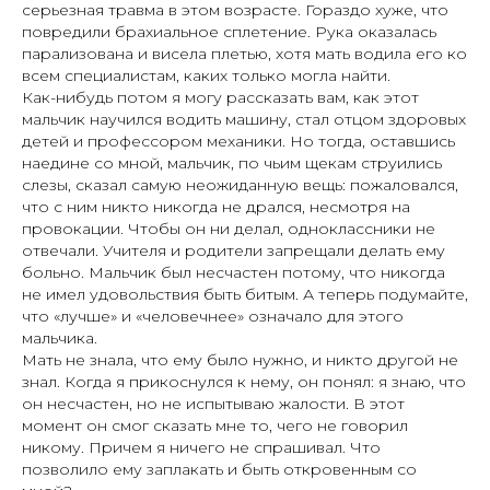
серьезная травма в этом возрасте. Гораздо хуже, что
повредили брахиальное сплетение. Рука оказалась
парализована и висела плетью, хотя мать водила его ко
всем специалистам, каких только могла найти.
Как-нибудь потом я могу рассказать вам, как этот
мальчик научился водить машину, стал отцом здоровых
детей и профессором механики. Но тогда, оставшись
наедине со мной, мальчик, по чьим щекам струились
слезы, сказал самую неожиданную вещь: пожаловался,
что с ним никто никогда не дрался, несмотря на
провокации. Чтобы он ни делал, одноклассники не
отвечали. Учителя и родители запрещали делать ему
больно. Мальчик был несчастен потому, что никогда
не имел удовольствия быть битым. А теперь подумайте,
что «лучше» и «человечнее» означало для этого
мальчика.
Мать не знала, что ему было нужно, и никто другой не
знал. Когда я прикоснулся к нему, он понял: я знаю, что
он несчастен, но не испытываю жалости. В этот
момент он смог сказать мне то, чего не говорил
никому. Причем я ничего не спрашивал. Что
позволило ему заплакать и быть откровенным со