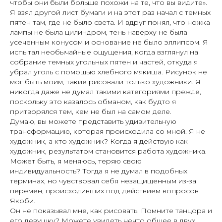
чтобы они были больше похожи на те, что вы видите».
Я взял другой лист бумаги и на этот раз начал с темных
пятен там, где не было света. И вдруг понял, что ножка
лампы не была цилиндром, тень наверху не была
усеченным конусом и основание не было эллипсом. Я
испытал необычайные ощущения, когда взглянул на
собрание темных угольных пятен и частей, откуда я
убрал уголь с помощью хлебного мякиша. Рисунок не
мог быть моим, такие рисовали только художники. Я
никогда даже не думал такими категориями прежде,
поскольку это казалось обманом, как будто я
притворялся тем, кем не был на самом деле.
Думаю, вы можете представить удивительную
трансформацию, которая происходила со мной. Я не
художник, а кто художник? Когда я действую как
художник, результатом становится работа художника.
Может быть, я меняюсь, теряю свою
индивидуальность? Тогда я не думал в подобных
терминах, но чувствовал себя незащищенным из-за
перемен, происходивших под действием вопросов
Якоби.
Он не показывал мне, как рисовать. Помните танцора и
его девушку? Можете увидеть нечто общее в двух