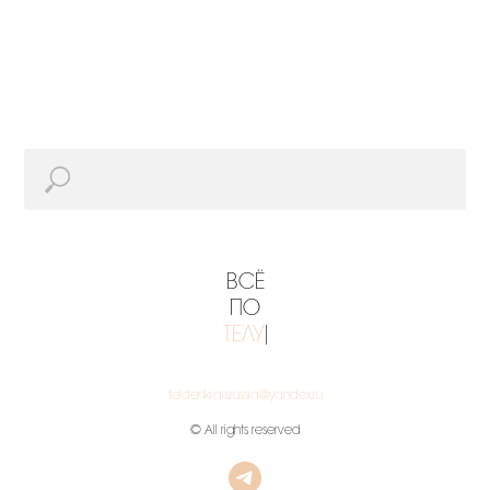
ВСЁ
ПО
ТЕЛУ
|
feldenkrais.russia@yandex.ru
© All rights reserved