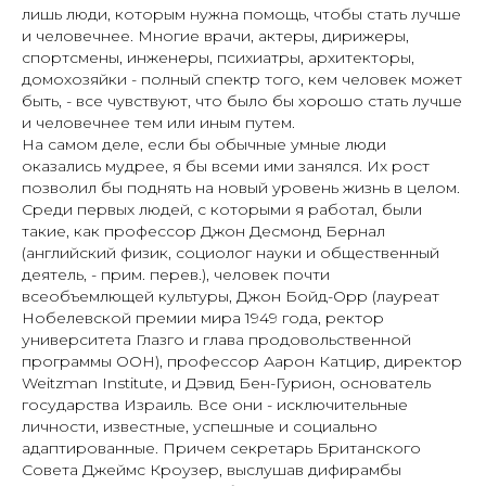
лишь люди, которым нужна помощь, чтобы стать лучше
и человечнее. Многие врачи, актеры, дирижеры,
спортсмены, инженеры, психиатры, архитекторы,
домохозяйки - полный спектр того, кем человек может
быть, - все чувствуют, что было бы хорошо стать лучше
и человечнее тем или иным путем.
На самом деле, если бы обычные умные люди
оказались мудрее, я бы всеми ими занялся. Их рост
позволил бы поднять на новый уровень жизнь в целом.
Среди первых людей, с которыми я работал, были
такие, как профессор Джон Десмонд Бернал
(английский физик, социолог науки и общественный
деятель, - прим. перев.), человек почти
всеобъемлющей культуры, Джон Бойд-Орр (лауреат
Нобелевской премии мира 1949 года, ректор
университета Глазго и глава продовольственной
программы ООН), профессор Аарон Катцир, директор
Weitzman Institute, и Дэвид Бен-Гурион, основатель
государства Израиль. Все они - исключительные
личности, известные, успешные и социально
адаптированные. Причем секретарь Британского
Совета Джеймс Кроузер, выслушав дифирамбы