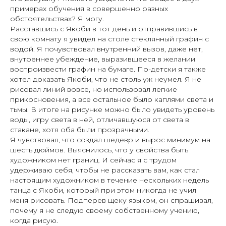
примерах обучения в совершенно разных
обстоятельствах? Я могу.
Расставшись с Якоби в тот день и отправившись в
свою комнату я увидел на столе стеклянный графин с
водой. Я почувствовал внутренний вызов, даже нет,
внутреннее убеждение, выразившееся в желании
воспроизвести графин на бумаге. По-детски я также
хотел доказать Якоби, что не столь уж неумел. Я не
рисовал линий вовсе, но использовал легкие
прикосновения, а все остальное было каплями света и
тьмы. В итоге на рисунке можно было увидеть уровень
воды, игру света в ней, отличавшуюся от света в
стакане, хотя оба были прозрачными.
Я чувствовал, что создал шедевр и вырос минимум на
шесть дюймов. Выяснилось, что у свойства быть
художником нет границ. И сейчас я с трудом
удерживаю себя, чтобы не рассказать вам, как стал
настоящим художником в течение нескольких недель
танца с Якоби, который при этом никогда не учил
меня рисовать. Подперев щеку языком, он спрашивал,
почему я не следую своему собственному учению,
когда рисую.