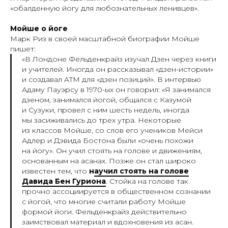
«обалденную йогу для любознательных ленивцев».
Мойше о йоге
Марк Риз в своей масштабной биографии Мойше
пишет:
«В Лондоне Фельденкрайз изучал Дзен через книги
и учителей. Иногда он рассказывал «дзен-истории»
и создавал ATM для «дзен позиций». В интервью
Адаму Пауэрсу в 1970-ых он говорил: «Я занимался
дзеном, занимался йогой, общался с Казумой
и Сузуки, провел с ним шесть недель, иногда
мы засиживались до трех утра. Некоторые
из классов Мойше, со слов его учеников Мейси
Адлер и Дэвида Бостона были «очень похожи
на йогу». Он учил стоять на голове и движениям,
основанным на асанах. Позже он стал широко
известен тем, что
н
аучил стоять на голове
Давида Бен Гуриона
. Стойка на голове так
прочно ассоциируется в общественном сознании
с йогой, что многие считали работу Мойше
формой йоги. Фельденкрайз действительно
заимствовал материал и вдохновения из асан.