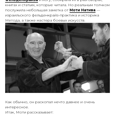
книгах и статьях, которые читала. Но реальным толчком
послужила небольшая заметка от
Моти Натива
—
израильского фельденкрайз-практика и историка
Метода, а также мастера боевых искусств.
Как обычно, он раскопал нечто давнее и очень
интересное.
Итак, Моти рассказывает: