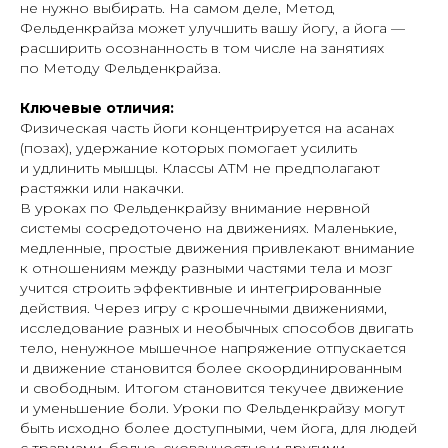
не нужно выбирать. На самом деле, Метод
Фельденкрайза может улучшить вашу йогу, а йога —
расширить осознанность в том числе на занятиях
по Методу Фельденкрайза.
Ключевые отличия:
Физическая часть йоги концентрируется на асанах
(позах), удержание которых помогает усилить
и удлинить мышцы. Классы ATM не предполагают
растяжки или накачки.
В уроках по Фельденкрайзу внимание нервной
системы сосредоточено на движениях. Маленькие,
медленные, простые движения привлекают внимание
к отношениям между разными частями тела и мозг
учится строить эффективные и интегрированные
действия. Через игру с крошечными движениями,
исследование разных и необычных способов двигать
тело, ненужное мышечное напряжение отпускается
и движение становится более скоординированным
и свободным. Итогом становится текучее движение
и уменьшение боли. Уроки по Фельденкрайзу могут
быть исходно более доступными, чем йога, для людей
с травмами, болью, скованностью и другими