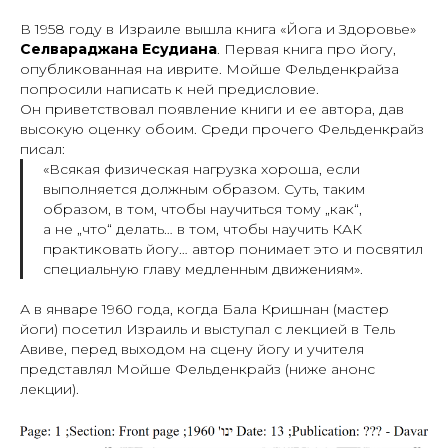
В 1958 году в Израиле вышла книга «Йога и Здоровье»
Селвараджана Есудиана
. Первая книга про йогу,
опубликованная на иврите. Мойше Фельденкрайза
попросили написать к ней предисловие.
Он приветствовал появление книги и ее автора, дав
высокую оценку обоим. Среди прочего Фельденкрайз
писал:
«Всякая физическая нагрузка хороша, если
выполняется должным образом. Суть, таким
образом, в том, чтобы научиться тому „как“,
а не „что“ делать… в том, чтобы научить КАК
практиковать йогу… автор понимает это и посвятил
специальную главу медленным движениям».
А в январе 1960 года, когда Бала Кришнан (мастер
йоги) посетил Израиль и выступал с лекцией в Тель
Авиве, перед выходом на сцену йогу и учителя
представлял Мойше Фельденкрайз (ниже анонс
лекции).