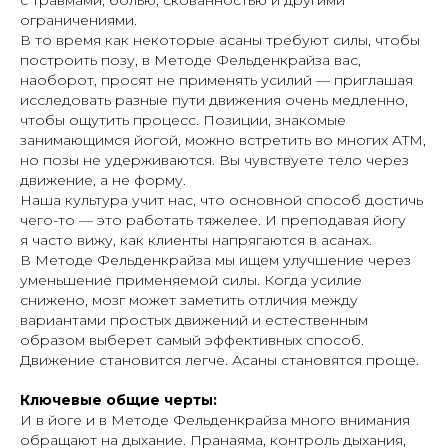
ограничениями.
В то время как некоторые асаны требуют силы, чтобы
построить позу, в Методе Фельденкрайза вас,
наоборот, просят не применять усилий — приглашая
исследовать разные пути движения очень медленно,
чтобы ощутить процесс. Позиции, знакомые
занимающимся йогой, можно встретить во многих ATM,
но позы не удерживаются. Вы чувствуете тело через
движение, а не форму.
Наша культура учит нас, что основной способ достичь
чего-то — это работать тяжелее. И преподавая йогу
я часто вижу, как клиенты напрягаются в асанах.
В Методе Фельденкрайза мы ищем улучшение через
уменьшение применяемой силы. Когда усилие
снижено, мозг может заметить отличия между
вариантами простых движений и естественным
образом выберет самый эффективных способ.
Движение становится легче. Асаны становятся проще.
Ключевые общие черты:
И в йоге и в Методе Фельденкрайза много внимания
обращают на дыхание. Пранаяма, контроль дыхания,