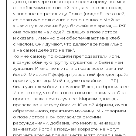
долго, они через некоторое время придут ко мне
с проблемами со спиной. Когда много лет назад
я впервые встретил Иду Рольф (подробнее о ней,
ее практике рольфинге и отношениях с Мойше
я напишу в какое-нибудь ближайшее время, — РЯ),
она показала на людей, сидящих в позе лотоса,
и сказала: „Именно они обеспечивают мне хлеб
с маслом. Они думают, что делают все правильно,
а на самом деле это не так“.
Ко мне самому приходили преподаватели йоги,
в самую обычную группу студентов, и были в ней
худшими. И многие в итоги отказались от занятий
йогой. Мириам Пфеффер (известный фельденкрайз-
практик, ученица Мойше, уже покойная, — РЯ)
была учителем йоги в течение 15 лет, но бросила ее.
И не потому, что йога плоха или неправильна. Она
просто нашла нечто лучшее. Мириам однажды
привела ко мне гуру йоги из Южной Африки, очень
образованного, приятного мужчину. Мы говорили
о позе лотоса и он согласился с моими
рассуждениями, добавив, что многие, начавшие
заниматься йогой в позднем возрасте, не могут
получить всех ее преимуществ, и это совершенно