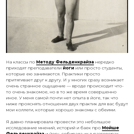
На классы по
Методу Фельденкрайза
нередко
приходят преподаватели
йоги
или просто студенты,
которые ею занимаются. Практики просто
притягивает друг к другу. И у многих сразу возникает
очень странное ощущение — вроде происходит что-
то очень знакомое, но в то же время совершенно
иное. У меня самой почти нет опыта в йоге, так что
ниже прояснять отношения двух практик для вас будут
мои коллеги, которые хорошо знакомы с обеими.
Я давно планировала провести это небольшое
исследование мнений, историй и баек про
Мойше
Фельденкрайза
и йогу, собирала их в разговорах,