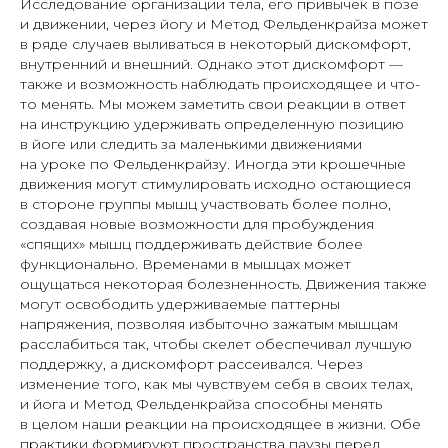
Исследование организации тела, его привычек в позе
и движении, через йогу и Метод Фельденкрайза может
в ряде случаев выливаться в некоторый дискомфорт,
внутренний и внешний. Однако этот дискомфорт —
также и возможность наблюдать происходящее и что-
то менять. Мы можем заметить свои реакции в ответ
на инструкцию удерживать определенную позицию
в йоге или следить за маленькими движениями
на уроке по Фельденкрайзу. Иногда эти крошечные
движения могут стимулировать исходно остающиеся
в стороне группы мышц участвовать более полно,
создавая новые возможности для пробуждения
«спящих» мышц поддерживать действие более
функционально. Временами в мышцах может
ощущаться некоторая болезненность. Движения также
могут освободить удерживаемые паттерны
напряжения, позволяя избыточно зажатым мышцам
расслабиться так, чтобы скелет обеспечивал лучшую
поддержку, а дискомфорт рассеивался. Через
изменение того, как мы чувствуем себя в своих телах,
и йога и Метод Фельденкрайза способны менять
в целом наши реакции на происходящее в жизни. Обе
практики формируют пространства паузы перед