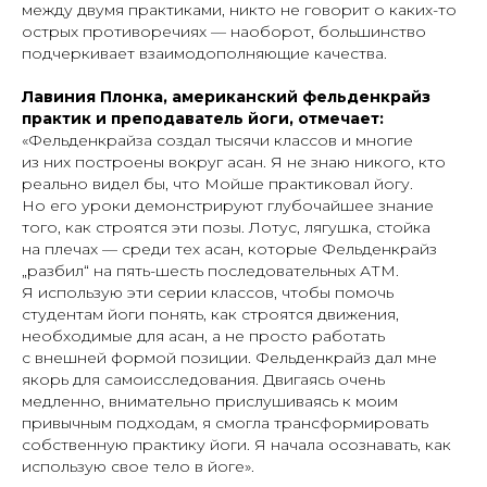
между двумя практиками, никто не говорит о каких-то
острых противоречиях — наоборот, большинство
подчеркивает взаимодополняющие качества.
Лавиния Плонка, американский фельденкрайз
практик и преподаватель йоги, отмечает:
«Фельденкрайза создал тысячи классов и многие
из них построены вокруг асан. Я не знаю никого, кто
реально видел бы, что Мойше практиковал йогу.
Но его уроки демонстрируют глубочайшее знание
того, как строятся эти позы. Лотус, лягушка, стойка
на плечах — среди тех асан, которые Фельденкрайз
„разбил“ на пять-шесть последовательных АТМ.
Я использую эти серии классов, чтобы помочь
студентам йоги понять, как строятся движения,
необходимые для асан, а не просто работать
с внешней формой позиции. Фельденкрайз дал мне
якорь для самоисследования. Двигаясь очень
медленно, внимательно прислушиваясь к моим
привычным подходам, я смогла трансформировать
собственную практику йоги. Я начала осознавать, как
использую свое тело в йоге».