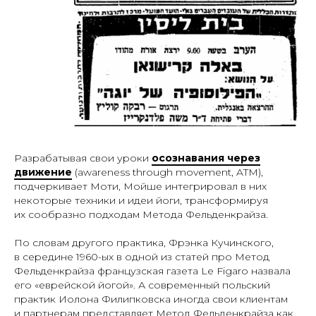
Разрабатывая свои уроки
осознавания через
движение
(
awareness through movement, ATM
),
подчеркивает Моти, Мойше интегрировал в них
некоторые техники и идеи йоги, трансформируя
их сообразно подходам Метода Фельденкрайза.
По словам другого практика, Фрэнка Кучинского,
в середине 1960-ых в одной из статей про Метод
Фельденкрайза французская газета Le Figaro назвала
его «еврейской йогой». А современный польский
практик Иолона Филипковска иногда свои клиентам
и партнерам представляет Метод Фельденкрайза как