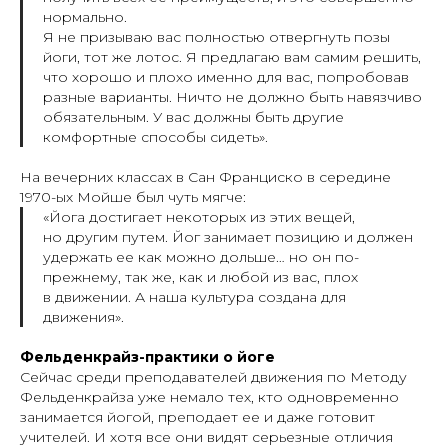
нормально.
Я не призываю вас полностью отвергнуть позы
йоги, тот же лотос. Я предлагаю вам самим решить,
что хорошо и плохо именно для вас, попробовав
разные варианты. Ничто не должно быть навязчиво
обязательным. У вас должны быть другие
комфортные способы сидеть».
На вечерних классах в Сан Франциско в середине
1970-ых Мойше был чуть мягче:
«Йога достигает некоторых из этих вещей,
но другим путем. Йог занимает позицию и должен
удержать ее как можно дольше… но он по-
прежнему, так же, как и любой из вас, плох
в движении. А наша культура создана для
движения».
Фельденкрайз-практики о йоге
Сейчас среди преподавателей движения по Методу
Фельденкрайза уже немало тех, кто одновременно
занимается йогой, преподает ее и даже готовит
учителей. И хотя все они видят серьезные отличия