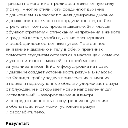
призван помогать контролировать жизненную силу
(прану), многие стили йоги соединяют дыхание
с движением. В классах по Фельденкрайзу дыхание
и движение тоже часто скоординированы, но без
стремления контролировать дыхание. Эти классы
обучают стратегиям отпускания напряжения в животе
и грудной клетке, чтобы дыхание расширилось
и освободилось ественным путем. Постоянное
внимание к дыханию и телу в обеих практиках
помогают студентам оставаться в настоящем моменте
и успокоить поток мыслей, который может
затуманивать мозг. В йоге фокусировка на позах
и дыхании создает устойчивость разума. В классах
по Фельденкрайзу задача привлечения внимания
в новые и недоизученные области удерживает разум
от блужданий и открывает новые направления для
исследований. Разворот внимания внутрь
и сосредоточенность на внутренних ощущениях
в обеих практиках может успокоить разум
и расслабить тело.
Результат: