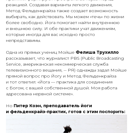
реакцией. Создавая варианты легкого движения,
Метод Фельденкрайза также создает возможность
выбирать, как действовать. Мы можем «течь» по жизни
более свободно. Йога помогает найти внутреннюю
и внешнюю силу. И обе практики учат движениям,
которые иногда для вас исходно просто
непредставимы.
Одна из прямых учениц Мойше
Фелиша Трухилло
рассказывает, что журналист PBS (Public Broadcasting
Service, американская некоммерческая служба
телевизионного вещания, -- РЯ) однажды задал Мойше
прямой вопрос про Йогу и Метод Фельденкрайза
и тот ответил: «Йога — практика для соединения
с Богом, с вашей собственной душой. Моя работа
адресована нервной системе».
Но
Питер Коэн, преподаватель йоги
и фельденкрайз-практик, готов с этим поспорить: